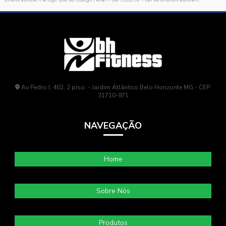
direito autoral – artigo 184 do Código Penal –
Lei 9610/98 - Lei de direitos autorais
.
Av Pedro I, 402, 2 piso. - Jardim Atlântico Belo Horizonte MG - CEP:
31710-971
NAVEGAÇÃO
Home
Sobre Nós
Produtos