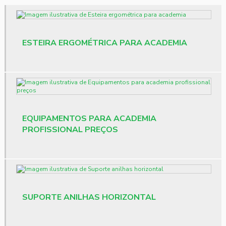
Fornecedor de anilha
Fornecedor de halteres atacado
ESTEIRA ERGOMÉTRICA PARA ACADEMIA
Fornecedor de step
Loja de equipamentos musculação
Material para crossfit
Pisos para academia
EQUIPAMENTOS PARA ACADEMIA
PROFISSIONAL PREÇOS
Pisos para academia preço
Preço anilha emborrachada
Preço de banco de supino articulado
SUPORTE ANILHAS HORIZONTAL
Preço barra de academia
Preço dumbbell