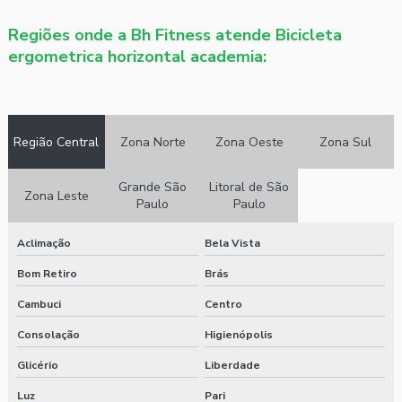
Preço elíptico profissional
Regiões onde a Bh Fitness atende Bicicleta
ergometrica horizontal academia:
Projeto de academia
Projeto de academia em condomínio
Região Central
Zona Norte
Zona Oeste
Zona Sul
Revenda de equipamentos fitness
Simulador de escada preço
Grande São
Litoral de São
Zona Leste
Paulo
Paulo
Simulador de escada profissional para academia preço
Aclimação
Bela Vista
Suporte anilhas horizontal
Bom Retiro
Brás
Valor caneleira peso
Cambuci
Centro
Consolação
Higienópolis
Glicério
Liberdade
Luz
Pari