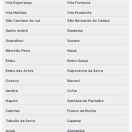
Vila Esperança
Vila Formosa
Vila Matilde
Vila Prudente
São Caetano do sul
São Bernardo do Campo
Santo André
Diadema
Guarulhos
Suzano
Ribeirão Pires
Mauá
Embu
Embu Guaçú
Embu das Artes
Itapecerica da Serra
Osasco
Barueri
Jandira
Cotia
Itapevi
Santana de Parnaíba
Caierias
Franco da Rocha
Taboão da Serra
Cajamar
Arujá
Alphaville