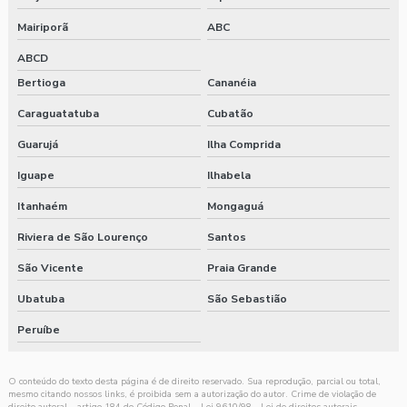
Mairiporã
ABC
ABCD
Bertioga
Cananéia
Caraguatatuba
Cubatão
Guarujá
Ilha Comprida
Iguape
Ilhabela
Itanhaém
Mongaguá
Riviera de São Lourenço
Santos
São Vicente
Praia Grande
Ubatuba
São Sebastião
Peruíbe
O conteúdo do texto desta página é de direito reservado. Sua reprodução, parcial ou total,
mesmo citando nossos links, é proibida sem a autorização do autor. Crime de violação de