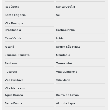
República
Santa Cecília
Santa Efigênia
Sé
Vila Buarque
Brasilândia
Cachoeirinha
Casa Verde
Imirim
Jaçanã
Jardim São Paulo
Lauzane Paulista
Mandaqui
Santana
Tremembé
Tucuruvi
Vila Guilherme
Vila Gustavo
Vila Maria
Vila Medeiros
Água Branca
Bairro do Limão
Barra Funda
Alto da Lapa