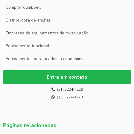
Comprar dumbbell
Distribuidora de anilhas
Empresas de equipamentos de musculação
Equipamento funcional
Equipamentos para academia condominio
Equipamentos para academia profissional
Entre em contato
Equipamentos para academia profissional preços
(31) 3224-4228
Equipamentos para academia residencial
(31) 3224-4228
Estação de musculação valor
Esteira ergométrica para academia
Páginas relacionadas