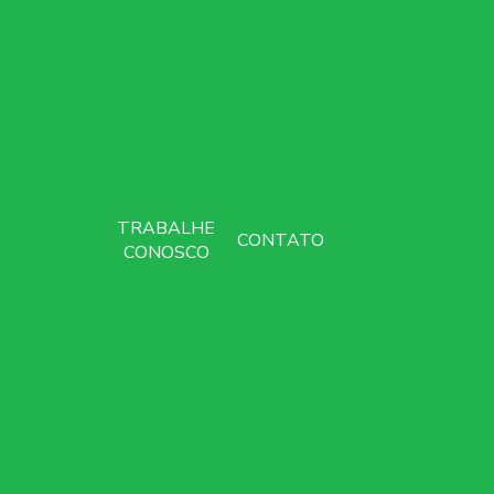
tabólico:
musculação
nheça as
valor
lidades do
jejum
Esteira
ermitente
ergométrica para
academia
a de dores
rpo no pós-
Fornecedor de
treino
anilha
TRABALHE
sterol: bom
CONTATO
Fornecedor de
CONOSCO
ou ruim?
halteres atacado
pressão x
Fornecedor de
cademia
step
ços Fitness
Loja de
rizam mais
equipamentos
seu
musculação
eendimento.
Material para
te aeróbico
crossfit