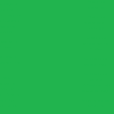
Projeto de
culação e
academia
recimento:
o Treino de
Projeto de
a Acelera a
academia em
ueima de
condomínio
Gordura
Revenda de
nejamento
equipamentos
fitness
fitness
entarismo:
Simulador de
 sabe o que
escada preço
é?
Simulador de
Treino
escada
teligente:
profissional para
 Montar Um
academia preço
no Eficiente
smo Com
Suporte anilhas
co Tempo
horizontal