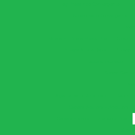
Leg Press 45o Convergente
Pu
Supino Reto Convergente
Memb
Bíceps E Triceps Press Dual
Cross S
Puxada Alta e Baixa
Puxador 
Supino Inclinado
S
Supino Sentad
Mem
Agachamento Articulado
Banco Pa
Cadeira Adutora E Abdutora D
Cadeira Flexora E Extensora Dual
Supor