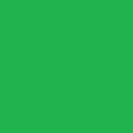
Estação M2
Este
Esteira Profissional Futura
Esteira Profissional Mirage 3.0 
Esteira Profissional So
Est
Banco Panturrilha
Desenvolvimento de Ombro