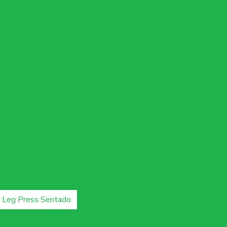
xada Alta Convergente
Remada Convergente
Supino Sentado Convergente Profissional
ros - Superiores
mith
Mult Press Dual
Polia simples /Monocross
Pulley Com Remada Dual
Supino Articulado
upino Reto
Supino Reto Guiado
o Convergente Profissional
bros -Inferiores
nturrilha
Cadeira Abdutora
Cadeira Adutora
ual
Cadeira Extensora
Cadeira Flexora
Leg Press Sentado
Polia simples /Monocross
te de Agachamento