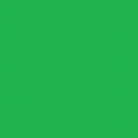
compre!
Equipamento
dade física x
funcional
cício físico:
e diferença?
Equipamentos
para academia
dades físicas
condominio
fazer no frio
Equipamentos
ividades
para academia
cas: conheça
profissional
 benefícios
Equipamentos
 Fitness
para academia
rticipa da
profissional
ada Porter,
preços
o destinado
a setor
Equipamentos
ominial no
para academia
Brasil
residencial
lórico ou
Estação de