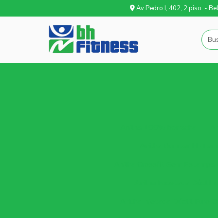
Av Pedro I, 402, 2 piso. - B
Anilha 100% borracha
An
Anilha Bumper Hi-Tem
Anilha Crossfit Sem Estampa 
Anilha Facetada Dúctil (
Anilha Injetada Dúctil Furo O