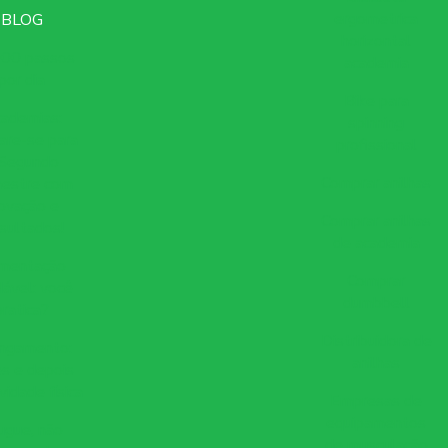
ergometrica
BLOG
horizontal
000 passos
academia
por dia
Bike para
ademias:
spinning
are-se para
profissional
 Segundo
Comprar anilhas
estre com
ovação e
Comprar anilhas
sultados!
de academia
imentação
Comprar
ável: você
dumbbell
pratica?
Distribuidora de
ngamento:
anilhas
s e depois
vidade física
Empresas de
equipamentos
ugue, não
de musculação