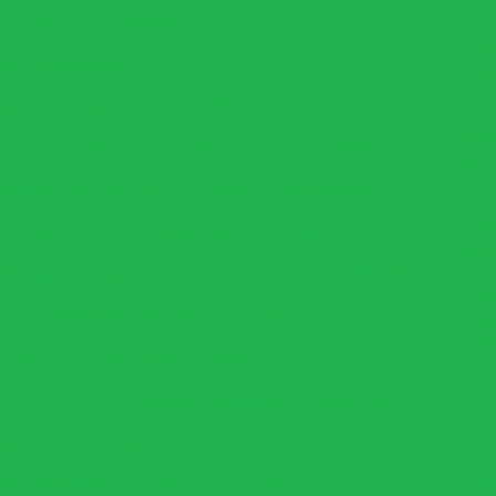
Pisos
Puxadores
Ativi
namento Funcional
Exer
exist
ofada de Amortecimento LPO (Un)
Ativi
ing c/ Rolamento Agulha (Un)
Espaldar móvel
para 
rtecimento LPO (Un)
Anilha 100% borracha
At
físi
i-Temp (Un)
Anilha Bumper Hi-Temp (Un)
seus
ssfit Sem Estampa (Un)
Anilha Facetada Dúctil (Un)
Bh
co
Anilha Injetada Dúctil Furo Olímpico
pa
Jorn
tandart
Anilha Pintada Vasada (Un)
event
Un)
Anilha Vulcanizada Black Furo Olímpico (Un)
cond
pida (Par)
Barra D ou Neutra Articulada
Ca
rra emborrachada Pulley 115cm articulada