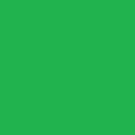
romada c/ Rolamento Agulha (Un)
Cromada c/ Rolamento Agulha (Un)
10.
o Agulha (Un)
Barra Reta Cromada Olimpica (Un)
Ac
a Cromada com Presilhas (Par)
Prep
o
arras Montadas
Sem
a (Un)
Barra Montada Cross W Emborrachada (Un)
In
Re
el
Barra Reta Montada Dúctil Monobloco (Un)
Al
Dumbell
saud
onobloco
Dumbbell Injetado Par
Alo
antes / Expositor
ante
10 barras montadas
Estante multi junior
da ati
BALL
Suporte Anilhas 06 Pinos olímpicos
Al