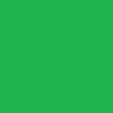
Suporte An
Bicic
Bike Horizontal SBH
Bike In
Bi
Bicic
Elípticos - Profiss
Elíptico ES1
Estações - Profissional