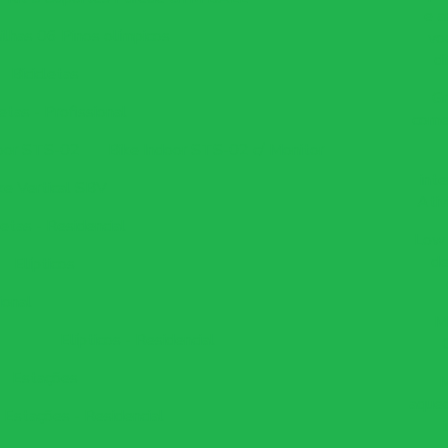
e a
ilhas 06 Pinos olímpicos
vo
d
Bicicletas
Gr
letas - Profissional
come
door STS-02
Bike Indoor STS-02 c/ Monitor
int
ke Vertical SBV
Ativ
letas - Residencial
Low 
de
Elípticos
ional
M
Elípticos - Residencial
Estações
aquec
Estações - Residencial