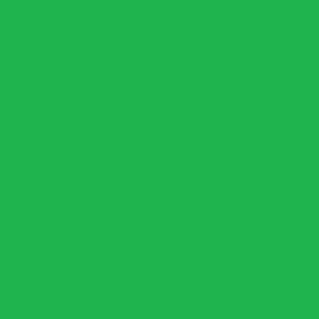
Barra Olimpica H C
Barra Olimpica Pro 
Barra Olimpica W Cromada c/ Rolament
Barra Reta Maciç
B
Barra Montada Cross Reta Emborrachad
Barra Reta Montada Dúctil Inoxidáv
Dumbbell Injetado M
Est
Espaldar móvel
Estante 
Kit 5 Suportes Parede GYM 