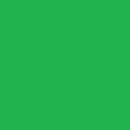
Me
Barra H Cromada c/ Presilha (Un)
Barra Hexagonal
co
moda
r (Un)
Barra Leve Pump Pintada 120CM
int
 (Par)
Barra Maciça Cromada 1,2m com Rosca (Un)
Cheg
a (Un)
Barra Montada Cross W Emborrachada (Un)
do co
Barra Olímpica Cromada c/ Rolamento Agulha (Un)
ross Training c/ Rolamento Agulha (Un)
Cole
romada c/ Rolamento Agulha (Un)
De
Cromada c/ Rolamento Agulha (Un)
a
o Agulha (Un)
Barra Reta Cromada Olimpica (Un)
Espa
valo
has (Par)
Barra Reta Montada Dúctil Inoxidável
empr
n)
Espaldar móvel
Estante 10 barras montadas
Espor
Kit 5 Suportes Parede GYM BALL