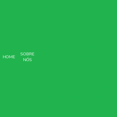
Barra emborrachada Tríceps Articulada
Barra Hexagonal Preta Tubula
Barra Maciça Cromada 0,40cm com Rosca
Barra Montada Cross Reta Emborrachad
Barra Oca Cromada com Presilhas (Par)
SOBRE
HOME
Barra Olímpica Cromada C
NÓS
Barra Olimpica H C
Barra Olimpica Pro 
Barra Olimpica W Cromada c/ Rolament
Barra Reta Maciça Cromada com Presil
Barra Reta Montada Dúctil Monobloco (U
Estante multi junior