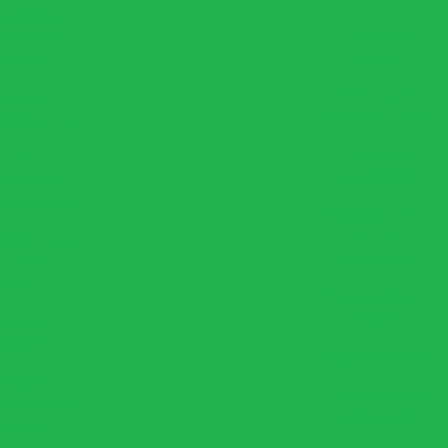
naeróbico:
Pisos para
cê sabe a
academia
iferença?
Pisos para
atidão, o
academia preço
ço de tudo!
Preço anilha
Jejum
emborrachada
ermitente x
idade física
Preço de banco
de supino
carb: longe
articulado
 ser uma
dieta…
Preço barra de
academia
elhor do
Crossfit
Preço dumbbell
Mercado
Preço elíptico
ido, hora de
profissional
investir!