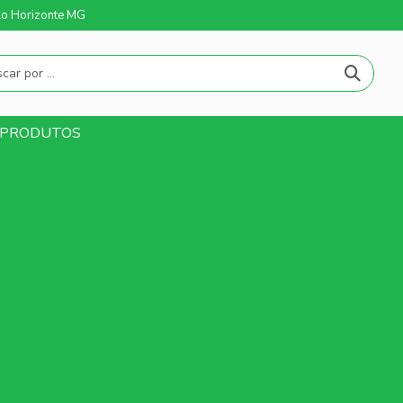
elo Horizonte MG
Soluções corporativas: (31) 3224-4228
Solicite um orça
PRODUTOS
Acessórios
Anilhas
ilha Bumper de Calibragem Hi-Temp (Un)
p (Un)
Anilha Bumper Plate (Un)
(Un)
Anilha Emborrachada Furo Standart
Un)
Anilha Facetada Furo Olímpico
límpico
Anilha Injetada Ductil Standart