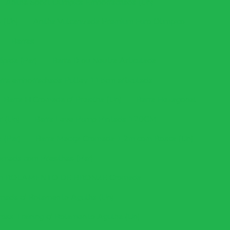
Anilha Sport Olímpica Emborrachada (Un)
o (Un)
Anilha Vulcanizada Premium Furo Olimpico
Barras
pida (Par)
Barra D ou Neutra Articulada
rra emborrachada Pulley 115cm articulada
Barra H Cromada c/ Presilha (Un)
Barra Hexagonal
r (Un)
Barra Leve Pump Pintada 120CM
 (Par)
Barra Maciça Cromada 1,2m com Rosca (Un)
omada com Presilhas (Par)
,62m ROLAMENTO DE BRONZE Cromada
omada c/ Rolamento Agulha (Un)
ross Training c/ Rolamento Agulha (Un)