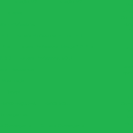
Estação M2
Estação M2
Mus
Emag
Esteiras
Como 
ira - Profissional
Forç
Q
 LED
Esteira Profissional Futura LED I
I Plus
Esteira Profissional Mirage 3.0 Plus
Pla
ft 3.0
Esteira Profissional SOUL
Sed
eira - Residencial
você
Musculação
Bancos
In
Banco Regulável
Banco Scott
Como
Trei
Convergentes
Me
Pou
s Convergente
Glúteos Convergente