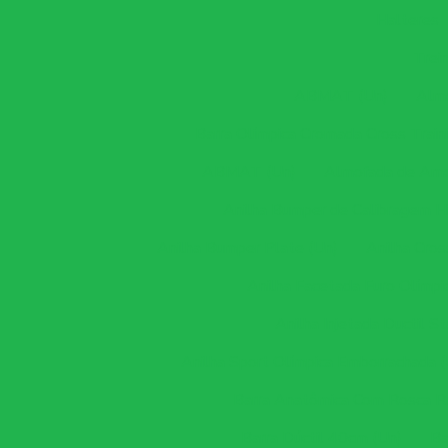
Halteres
Trei
ABMAT (Un)
Alm
Barra Olímpica Cromada Cross Train
ABMAT (Un)
Almofada de Amo
Anilha Bumper de Calibragem H
Anilha Bumper Plate (Un)
Anilha Cro
Anilha Facetada Furo Olímpi
Anilha Injetada Ductil S
Anilha Sport Olímpica Emborrachada (
Barra Anatômica Com Rosca Rá
Barra Dúctil 40cm (Un)
Ba