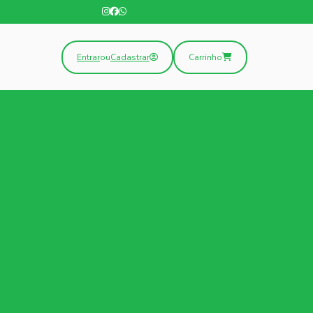
mento:
(31) 3224-4228
Entrar
ou
Cadastrar
Carrinho