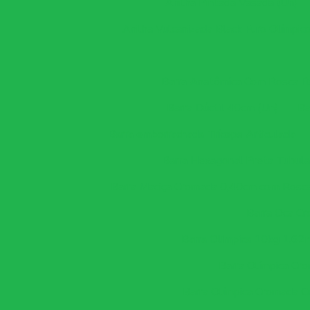
Anilha Pintada Vasada (Un)
Anilha Vulcanizada Black Furo Olímpic
Barra Anatômica Com Rosca Rá
Barra Dúctil 40cm (Un)
Ba
Barra emborrachada Tríceps Articulada
Barra Hexagonal Preta Tubula
Barra Maciça Cromada 0,40cm com Rosca
Barra Oca Cr
Barra Olímpica 10kg 1
Barra Olímpica Cr
Barra Olímpica Cromada C