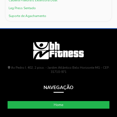
Cadeira Flexora E Extensora Dual
Leg Press Sentado
Suporte de Agachamento
Av Pedro I, 402, 2 piso. - Jardim Atlântico Belo Horizonte MG - CEP:
31710-971
NAVEGAÇÃO
Home