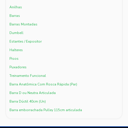
Anilhas
Barras
Barras Montadas
Dumbell
Estantes / Expositor
Halteres
Pisos
Puxadores
Treinamento Funcional
Barra Anatômica Com Rosca Rápida (Par)
Barra D ou Neutra Articulada
Barra Dúctil 40cm (Un)
Barra emborrachada Pulley 115cm articulada
Barra emborrachada Tríceps Articulada
Barra H Cromada c/ Presilha (Un)