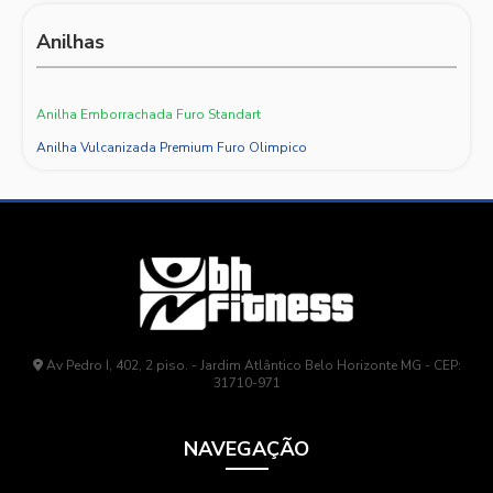
Anilhas
Anilha Emborrachada Furo Standart
Anilha Vulcanizada Premium Furo Olimpico
Av Pedro I, 402, 2 piso. - Jardim Atlântico Belo Horizonte MG - CEP:
31710-971
NAVEGAÇÃO