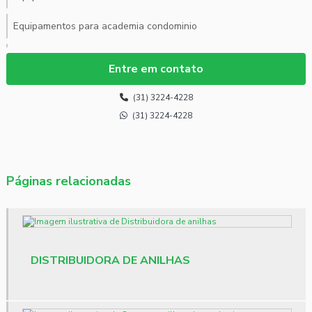
Equipamentos para academia condominio
Equipamentos para academia profissional
Entre em contato
Equipamentos para academia profissional preços
(31) 3224-4228
Equipamentos para academia residencial
(31) 3224-4228
Estação de musculação valor
Esteira ergométrica para academia
Páginas relacionadas
Fornecedor de anilha
Fornecedor de halteres atacado
DISTRIBUIDORA DE ANILHAS
Fornecedor de step
Loja de equipamentos musculação