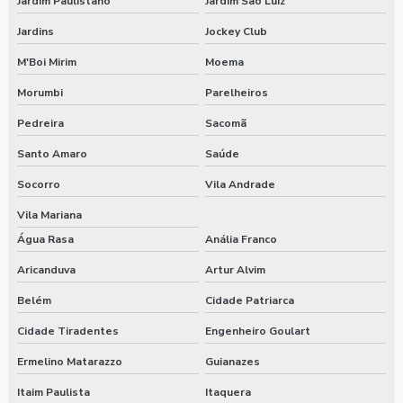
Jardim Paulistano
Jardim São Luiz
Jardins
Jockey Club
M'Boi Mirim
Moema
Morumbi
Parelheiros
Pedreira
Sacomã
Santo Amaro
Saúde
Socorro
Vila Andrade
Vila Mariana
Água Rasa
Anália Franco
Aricanduva
Artur Alvim
Belém
Cidade Patriarca
Cidade Tiradentes
Engenheiro Goulart
Ermelino Matarazzo
Guianazes
Itaim Paulista
Itaquera