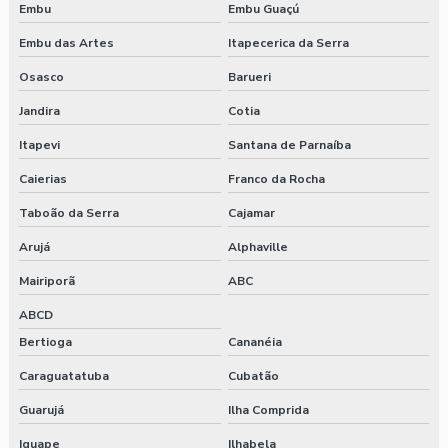
Embu
Embu Guaçú
Embu das Artes
Itapecerica da Serra
Osasco
Barueri
Jandira
Cotia
Itapevi
Santana de Parnaíba
Caierias
Franco da Rocha
Taboão da Serra
Cajamar
Arujá
Alphaville
Mairiporã
ABC
ABCD
Bertioga
Cananéia
Caraguatatuba
Cubatão
Guarujá
Ilha Comprida
Iguape
Ilhabela