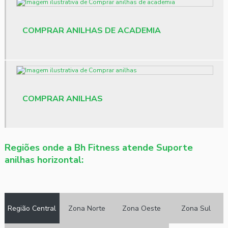
Material para crossfit
COMPRAR ANILHAS DE ACADEMIA
Pisos para academia
Pisos para academia preço
Preço anilha emborrachada
Preço de banco de supino articulado
COMPRAR ANILHAS
Preço barra de academia
Preço dumbbell
Regiões onde a Bh Fitness atende Suporte
anilhas horizontal:
Preço elíptico profissional
Projeto de academia
Projeto de academia em condomínio
Região Central
Zona Norte
Zona Oeste
Zona Sul