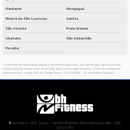
Itanhaém
Mongaguá
Riviera de São Lourenço
Santos
São Vicente
Praia Grande
Ubatuba
São Sebastião
Peruíbe
O conteúdo do texto desta página é de direito reservado. Sua reprodução, parcial ou total,
mesmo citando nossos links, é proibida sem a autorização do autor. Crime de violação de
direito autoral – artigo 184 do Código Penal –
Lei 9610/98 - Lei de direitos autorais
.
Av Pedro I, 402, 2 piso. - Jardim Atlântico Belo Horizonte MG - CEP:
31710-971