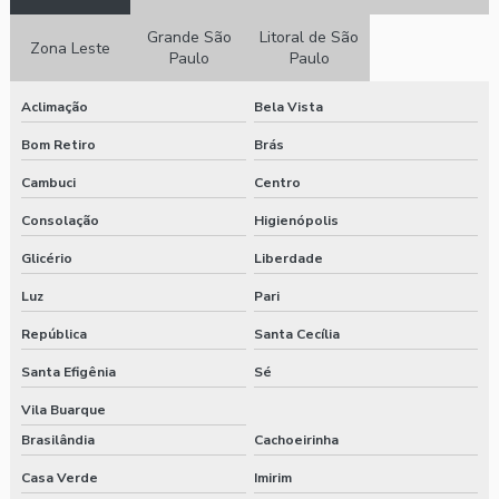
Simulador de escada preço
Grande São
Litoral de São
Zona Leste
Paulo
Paulo
Simulador de escada profissional para academia preço
Aclimação
Bela Vista
Suporte anilhas horizontal
Bom Retiro
Brás
Valor caneleira peso
Cambuci
Centro
Consolação
Higienópolis
Glicério
Liberdade
Luz
Pari
República
Santa Cecília
Santa Efigênia
Sé
Vila Buarque
Brasilândia
Cachoeirinha
Casa Verde
Imirim