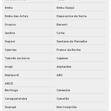
Embu
Embu Guaçú
Embu das Artes
Itapecerica da Serra
Osasco
Barueri
Jandira
Cotia
Itapevi
Santana de Parnaíba
Caierias
Franco da Rocha
Taboão da Serra
Cajamar
Arujá
Alphaville
Mairiporã
ABC
ABCD
Bertioga
Cananéia
Caraguatatuba
Cubatão
Guarujá
Ilha Comprida