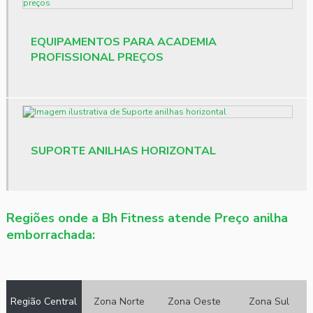
Material para crossfit
Pisos para academia
EQUIPAMENTOS PARA ACADEMIA
PROFISSIONAL PREÇOS
Pisos para academia preço
Preço anilha emborrachada
Preço de banco de supino articulado
SUPORTE ANILHAS HORIZONTAL
Preço barra de academia
Preço dumbbell
Preço elíptico profissional
Regiões onde a Bh Fitness atende Preço anilha
emborrachada:
Projeto de academia
Projeto de academia em condomínio
Região Central
Zona Norte
Zona Oeste
Zona Sul
Revenda de equipamentos fitness