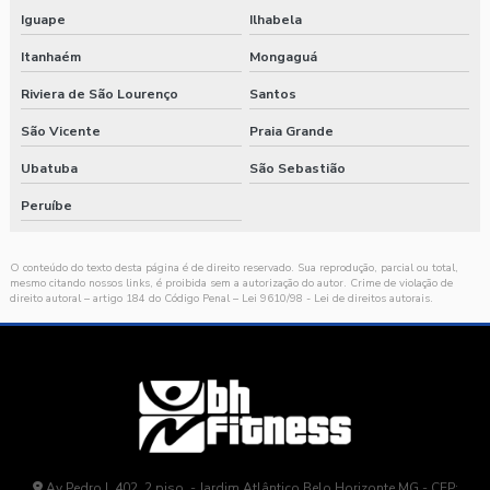
Iguape
Ilhabela
Itanhaém
Mongaguá
Riviera de São Lourenço
Santos
São Vicente
Praia Grande
Ubatuba
São Sebastião
Peruíbe
O conteúdo do texto desta página é de direito reservado. Sua reprodução, parcial ou total,
mesmo citando nossos links, é proibida sem a autorização do autor. Crime de violação de
direito autoral – artigo 184 do Código Penal –
Lei 9610/98 - Lei de direitos autorais
.
Av Pedro I, 402, 2 piso. - Jardim Atlântico Belo Horizonte MG - CEP: