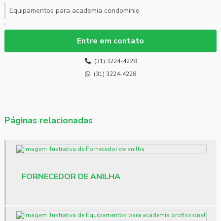
Equipamentos para academia condominio
Equipamentos para academia profissional
Entre em contato
Equipamentos para academia profissional preços
(31) 3224-4228
Equipamentos para academia residencial
(31) 3224-4228
Estação de musculação valor
Esteira ergométrica para academia
Páginas relacionadas
Fornecedor de anilha
Fornecedor de halteres atacado
FORNECEDOR DE ANILHA
Fornecedor de step
Loja de equipamentos musculação