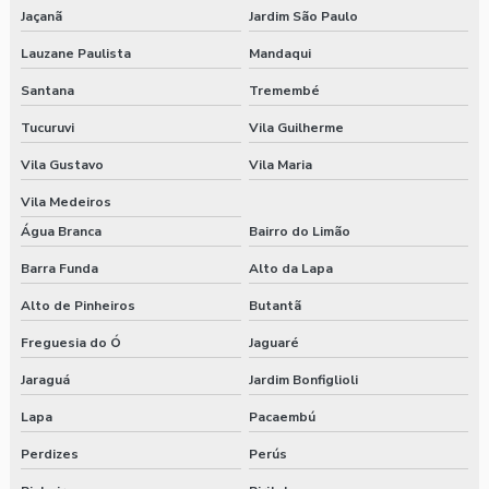
Jaçanã
Jardim São Paulo
Lauzane Paulista
Mandaqui
Santana
Tremembé
Tucuruvi
Vila Guilherme
Vila Gustavo
Vila Maria
Vila Medeiros
Água Branca
Bairro do Limão
Barra Funda
Alto da Lapa
Alto de Pinheiros
Butantã
Freguesia do Ó
Jaguaré
Jaraguá
Jardim Bonfiglioli
Lapa
Pacaembú
Perdizes
Perús