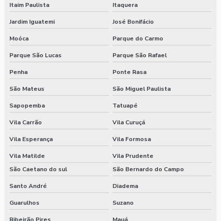
Itaim Paulista
Itaquera
Jardim Iguatemi
José Bonifácio
Moóca
Parque do Carmo
Parque São Lucas
Parque São Rafael
Penha
Ponte Rasa
São Mateus
São Miguel Paulista
Sapopemba
Tatuapé
Vila Carrão
Vila Curuçá
Vila Esperança
Vila Formosa
Vila Matilde
Vila Prudente
São Caetano do sul
São Bernardo do Campo
Santo André
Diadema
Guarulhos
Suzano
Ribeirão Pires
Mauá