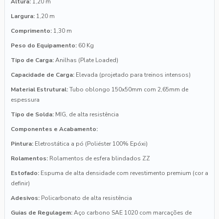
Altura:
1,20 m
Largura:
1,20 m
Comprimento:
1,30 m
Peso do Equipamento:
60 Kg
Tipo de Carga:
Anilhas (Plate Loaded)
Capacidade de Carga:
Elevada (projetado para treinos intensos)
Material Estrutural:
Tubo oblongo 150x50mm com 2,65mm de
espessura
Tipo de Solda:
MIG, de alta resistência
Componentes e Acabamento:
Pintura:
Eletrostática a pó (Poliéster 100% Epóxi)
Rolamentos:
Rolamentos de esfera blindados ZZ
Estofado:
Espuma de alta densidade com revestimento premium (cor a
definir)
Adesivos:
Policarbonato de alta resistência
Guias de Regulagem:
Aço carbono SAE 1020 com marcações de