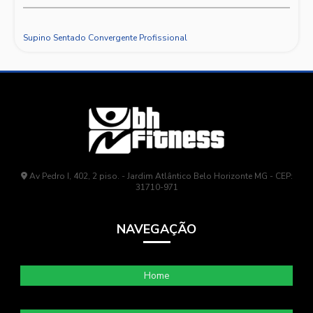
Supino Sentado Convergente Profissional
Av Pedro I, 402, 2 piso. - Jardim Atlântico Belo Horizonte MG - CEP:
31710-971
NAVEGAÇÃO
Home