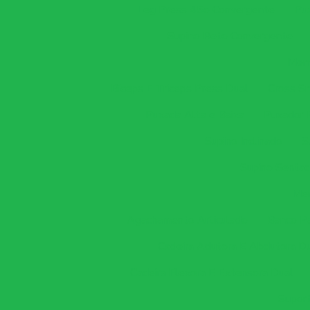
Leg Press 45o Convergente
Pu
Supino Reto Convergente
Memb
Bíceps E Triceps Press Dual
Cross S
Puxada Alta e Baixa
Puxador 
Supino Inclinado
S
Supino Sentad
Mem
Agachamento Articulado
Banco Pa
Cadeira Adutora E Abdutora D
Cadeira Flexora E Extensora Dual
Supor