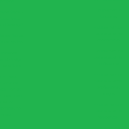
compre!
Equipamento
dade física x
funcional
cício físico:
e diferença?
Equipamentos
para academia
dades físicas
condominio
fazer no frio
Equipamentos
ividades
para academia
cas: conheça
profissional
 benefícios
Equipamentos
 Fitness
para academia
rticipa da
profissional
ada Porter,
preços
o destinado
a setor
Equipamentos
ominial no
para academia
Brasil
residencial
lórico ou
Estação de