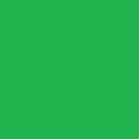
Estação M2
Este
Esteira Profissional Futura
Esteira Profissional Mirage 3.0 
Esteira Profissional So
Est
Banco Panturrilha
Desenvolvimento de Ombro