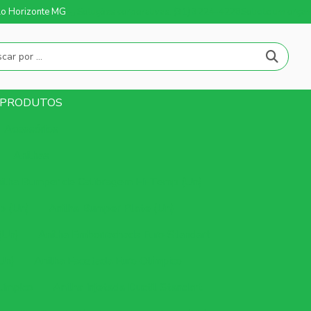
elo Horizonte MG
Soluções corporativas: (31) 3224-4228
Solicite um orça
PRODUTOS
Acessórios
Anilhas
ilha Bumper de Calibragem Hi-Temp (Un)
p (Un)
Anilha Bumper Plate (Un)
(Un)
Anilha Emborrachada Furo Standart
Un)
Anilha Facetada Furo Olímpico
límpico
Anilha Injetada Ductil Standart