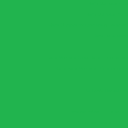
Barra Olimpica H C
Barra Olimpica Pro 
Barra Olimpica W Cromada c/ Rolament
Barra Reta Maciç
B
Barra Montada Cross Reta Emborrachad
Barra Reta Montada Dúctil Inoxidáv
Dumbbell Injetado M
Est
Espaldar móvel
Estante 
Kit 5 Suportes Parede GYM 