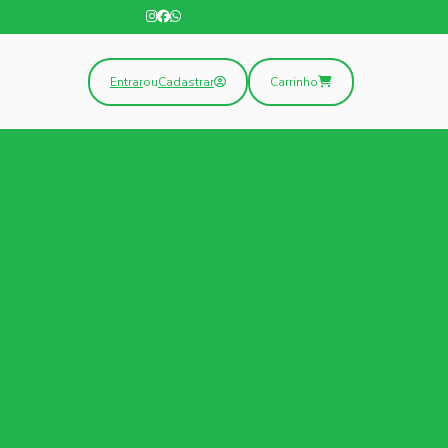
mento:
(31) 3224-4228
Entrar
ou
Cadastrar
Carrinho