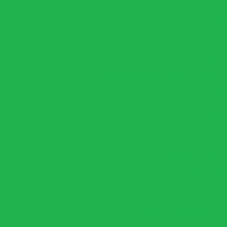
Suporte An
Bicic
Bike Horizontal SBH
Bike In
Bi
Bicic
Elípticos - Profiss
Elíptico ES1
Estações - Profissional