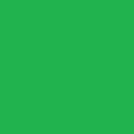
Pisos
Puxadores
Ativi
namento Funcional
Exer
exist
ofada de Amortecimento LPO (Un)
Ativi
ing c/ Rolamento Agulha (Un)
Espaldar móvel
para 
rtecimento LPO (Un)
Anilha 100% borracha
At
físi
i-Temp (Un)
Anilha Bumper Hi-Temp (Un)
seus
ssfit Sem Estampa (Un)
Anilha Facetada Dúctil (Un)
Bh
co
Anilha Injetada Dúctil Furo Olímpico
pa
Jorn
tandart
Anilha Pintada Vasada (Un)
event
Un)
Anilha Vulcanizada Black Furo Olímpico (Un)
cond
pida (Par)
Barra D ou Neutra Articulada
Ca
rra emborrachada Pulley 115cm articulada