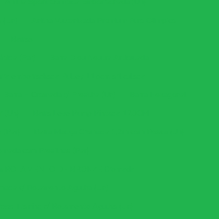
Anilha Sport Olímpica Emborrachada (Un)
o (Un)
Anilha Vulcanizada Premium Furo Olimpico
Barras
pida (Par)
Barra D ou Neutra Articulada
rra emborrachada Pulley 115cm articulada
Barra H Cromada c/ Presilha (Un)
Barra Hexagonal
r (Un)
Barra Leve Pump Pintada 120CM
 (Par)
Barra Maciça Cromada 1,2m com Rosca (Un)
omada com Presilhas (Par)
,62m ROLAMENTO DE BRONZE Cromada
omada c/ Rolamento Agulha (Un)
ross Training c/ Rolamento Agulha (Un)