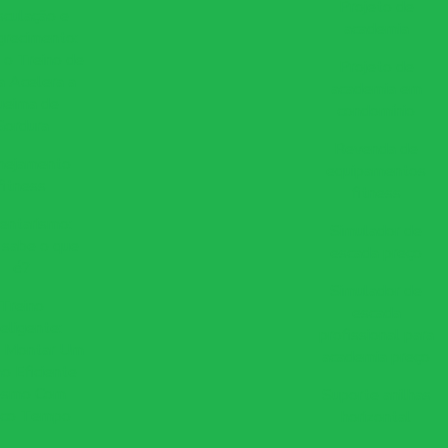
Projeto de
culação e
academia
recimento:
o Treino de
Projeto de
a Acelera a
academia em
ueima de
condomínio
Gordura
Revenda de
nejamento
equipamentos
fitness
fitness
entarismo:
Simulador de
 sabe o que
escada preço
é?
Simulador de
Treino
escada
teligente:
profissional para
 Montar Um
academia preço
no Eficiente
smo Com
Suporte anilhas
co Tempo
horizontal