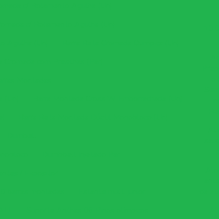
romada c/ Rolamento Agulha (Un)
Cromada c/ Rolamento Agulha (Un)
10.
o Agulha (Un)
Barra Reta Cromada Olimpica (Un)
Ac
a Cromada com Presilhas (Par)
Prep
o
arras Montadas
Sem
a (Un)
Barra Montada Cross W Emborrachada (Un)
In
Re
el
Barra Reta Montada Dúctil Monobloco (Un)
Al
Dumbell
saud
onobloco
Dumbbell Injetado Par
Alo
antes / Expositor
ante
10 barras montadas
Estante multi junior
da ati
BALL
Suporte Anilhas 06 Pinos olímpicos
Al