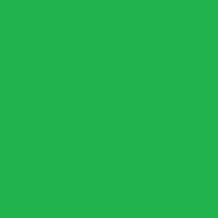
Anilha Pintada Vasada (Un)
Anilha Vulcanizada Black Furo Olímpic
Barra Anatômica Com Rosca Rá
Barra Dúctil 40cm (Un)
Ba
Barra emborrachada Tríceps Articulada
Barra Hexagonal Preta Tubula
Barra Maciça Cromada 0,40cm com Rosca
Barra Oca Cr
Barra Olímpica 10kg 1
Barra Olímpica Cr
Barra Olímpica Cromada C