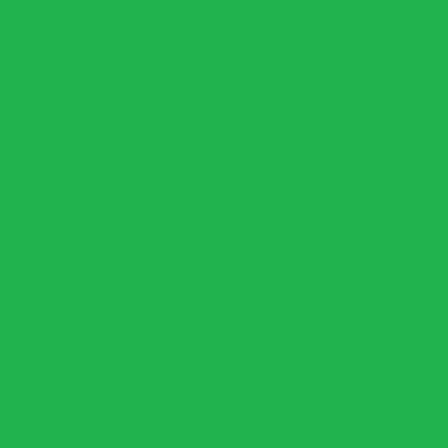
naeróbico:
Pisos para
cê sabe a
academia
iferença?
Pisos para
atidão, o
academia preço
ço de tudo!
Preço anilha
Jejum
emborrachada
ermitente x
idade física
Preço de banco
de supino
carb: longe
articulado
 ser uma
dieta…
Preço barra de
academia
elhor do
Crossfit
Preço dumbbell
Mercado
Preço elíptico
ido, hora de
profissional
investir!