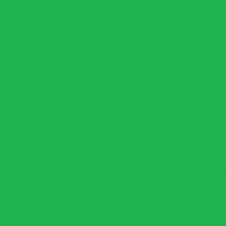
e a
ilhas 06 Pinos olímpicos
vo
d
Bicicletas
Gr
letas - Profissional
come
door STS-02
Bike Indoor STS-02 c/ Monitor
int
ke Vertical SBV
Ativ
letas - Residencial
Low 
de
Elípticos
ional
M
Elípticos - Residencial
Estações
aquec
Estações - Residencial