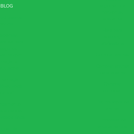
ergometrica
BLOG
horizontal
000 passos
academia
por dia
Bike para
ademias:
spinning
are-se para
profissional
 Segundo
Comprar anilhas
estre com
ovação e
Comprar anilhas
sultados!
de academia
imentação
Comprar
ável: você
dumbbell
pratica?
Distribuidora de
ngamento:
anilhas
s e depois
vidade física
Empresas de
equipamentos
ugue, não
de musculação