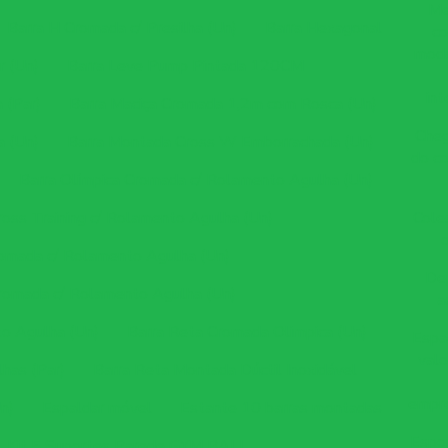
Me
Barra H Cromada c/ Presilha (Un)
Barra Hexagonal
co
moda
r (Un)
Barra Leve Pump Pintada 120CM
int
 (Par)
Barra Maciça Cromada 1,2m com Rosca (Un)
Cheg
a (Un)
Barra Montada Cross W Emborrachada (Un)
do co
Barra Olímpica Cromada c/ Rolamento Agulha (Un)
ross Training c/ Rolamento Agulha (Un)
Cole
romada c/ Rolamento Agulha (Un)
De
Cromada c/ Rolamento Agulha (Un)
a
o Agulha (Un)
Barra Reta Cromada Olimpica (Un)
Espa
valo
has (Par)
Barra Reta Montada Dúctil Inoxidável
empr
n)
Espaldar móvel
Estante 10 barras montadas
Espor
Kit 5 Suportes Parede GYM BALL