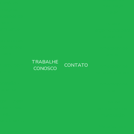
tabólico:
musculação
nheça as
valor
lidades do
jejum
Esteira
ermitente
ergométrica para
academia
a de dores
rpo no pós-
Fornecedor de
treino
anilha
TRABALHE
sterol: bom
CONTATO
Fornecedor de
CONOSCO
ou ruim?
halteres atacado
pressão x
Fornecedor de
cademia
step
ços Fitness
Loja de
rizam mais
equipamentos
seu
musculação
eendimento.
Material para
te aeróbico
crossfit