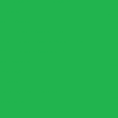
Estação M2
Estação M2
Mus
Emag
Esteiras
Como 
ira - Profissional
Forç
Q
 LED
Esteira Profissional Futura LED I
I Plus
Esteira Profissional Mirage 3.0 Plus
Pla
ft 3.0
Esteira Profissional SOUL
Sed
eira - Residencial
você
Musculação
Bancos
In
Banco Regulável
Banco Scott
Como
Trei
Convergentes
Me
Pou
s Convergente
Glúteos Convergente