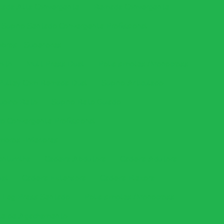
xada Alta Convergente
Remada Convergente
Supino Sentado Convergente Profissional
ros - Superiores
mith
Mult Press Dual
Polia simples /Monocross
Pulley Com Remada Dual
Supino Articulado
upino Reto
Supino Reto Guiado
o Convergente Profissional
bros -Inferiores
nturrilha
Cadeira Abdutora
Cadeira Adutora
ual
Cadeira Extensora
Cadeira Flexora
Leg Press Sentado
Polia simples /Monocross
te de Agachamento