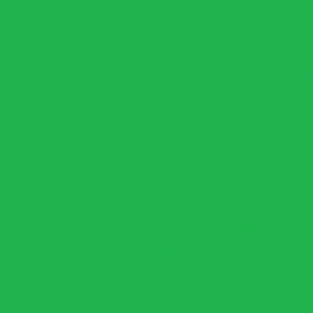
Halteres
Trei
ABMAT (Un)
Alm
Barra Olímpica Cromada Cross Train
ABMAT (Un)
Almofada de Amo
Anilha Bumper de Calibragem H
Anilha Bumper Plate (Un)
Anilha Cro
Anilha Facetada Furo Olímpi
Anilha Injetada Ductil S
Anilha Sport Olímpica Emborrachada (
Barra Anatômica Com Rosca Rá
Barra Dúctil 40cm (Un)
Ba