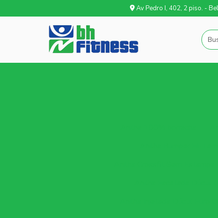
Av Pedro I, 402, 2 piso. - B
Anilha 100% borracha
An
Anilha Bumper Hi-Tem
Anilha Crossfit Sem Estampa 
Anilha Facetada Dúctil (
Anilha Injetada Dúctil Furo O