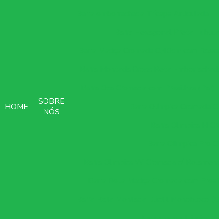
Barra emborrachada Tríceps Articulada
Barra Hexagonal Preta Tubula
Barra Maciça Cromada 0,40cm com Rosca
Barra Montada Cross Reta Emborrachad
Barra Oca Cromada com Presilhas (Par)
SOBRE
HOME
Barra Olímpica Cromada C
NÓS
Barra Olimpica H C
Barra Olimpica Pro 
Barra Olimpica W Cromada c/ Rolament
Barra Reta Maciça Cromada com Presil
Barra Reta Montada Dúctil Monobloco (U
Estante multi junior