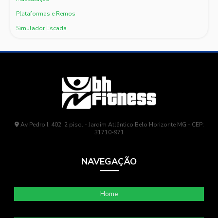
Plataformas e Remos
Simulador Escada
Av Pedro I, 402, 2 piso. - Jardim Atlântico Belo Horizonte MG - CEP:
31710-971
NAVEGAÇÃO
Home