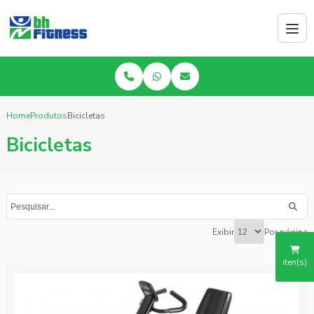
Home
Produtos
Bicicletas
Bicicletas
Exibir
Por página
iten(s)